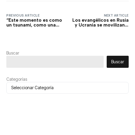
PREVIOUS ARTICLE
NEXT ARTICLE
“Este momento es como
Los evangélicos en Rusia
un tsunami, como una
y Ucrania se movilizan a
gran ola que golpea a la
favor de la paz mientras
India”
crece la tensión entre
los países
Buscar
Buscar
Categorías