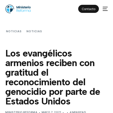
Contacto
NOTICIAS
NOTICIAS
LOS EVANGÉLICOS ARMENIOS
RECIBEN CON GRATITUD EL RECONOCIMIENTO DEL GENOCIDIO
POR PARTE DE ESTADOS UNIDOS
Los evangélicos
armenios reciben con
gratitud el
reconocimiento del
genocidio por parte de
Estados Unidos
MINISTERIO REFORMA
MAYO 7, 2021
4 MIN READ