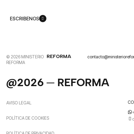
Jesucristo.
ESCRIBENOS
REFORMA
© 2026 MINISTERIO
contacto@ministerioref
REFORMA
@2026 ─ REFORMA
CO
AVISO LEGAL
POLÍTICA DE COOKIES
POLÍTICA DE PRIVACIDAD