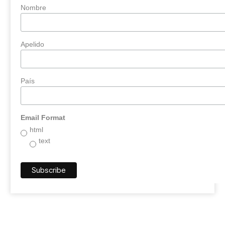
Nombre
Apelido
País
Email Format
html
text