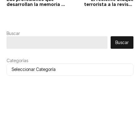
desarrollan la memoria y
terrorista a la revista
aquellas que no la
satírica francesa Charlie
ayudan, además de lo
Hebdo
que jamas deberíamos
olvidar
Buscar
Buscar
Categorías