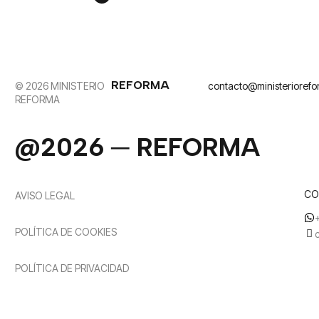
REFORMA
© 2026 MINISTERIO
contacto@ministerioref
REFORMA
@2026 ─ REFORMA
CO
AVISO LEGAL
POLÍTICA DE COOKIES
POLÍTICA DE PRIVACIDAD