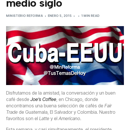
medio siglo
MINISTERIO REFORMA
ENERO 5, 2015
1 MIN READ
Disfrutamos de la amistad, la conversación y un buen
café desde
Joe’s Coffee
, en Chicago, donde
encontramos una buena selección de cafés de
Fair
Trade
de Guatemala, El Salvador y Colombia. Nuestro
favoritos son el
Latte
y el
Americano
.
Esta semana, y casi simultaneamente, el presidente