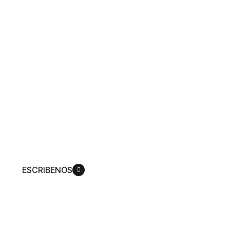
nuestro
contenido
Producimos una amplia gama de
experiencias mediáticas que lo invitan a
ver cómo Dios replantea su vida de
acuerdo con su plan, para que pueda
llegar a ser más como su Hijo,
Jesucristo.
ESCRIBENOS