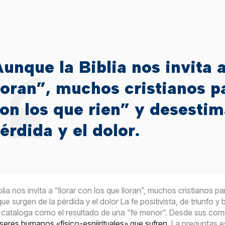
unque la Biblia nos invita a
loran”, muchos cristianos pa
on los que rien” y desestima
érdida y el dolor.
lia nos invita a “llorar con los que lloran”, muchos cristianos pa
e surgen de la pérdida y el dolor La fe positivista, de triunfo y
cataloga como el resultado de una “fe menor”. Desde sus comien
 seres humanos «físico-espiirituales» que sufren
. La preguntas e