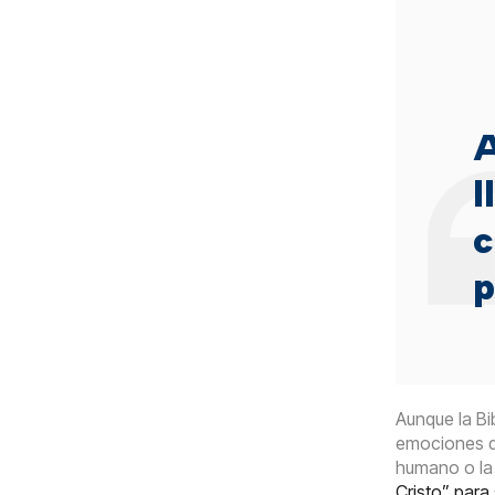
A
l
c
p
Aunque la Bib
emociones qu
humano o la 
Cristo” para