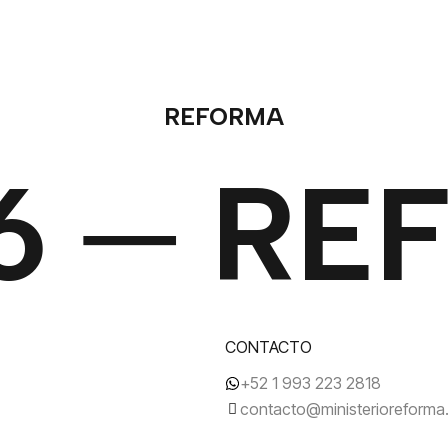
REFORMA
6 ─ RE
CONTACTO
+52 1 993 223 2818
contacto@ministerioreform