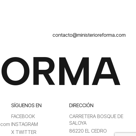
contacto@ministerioreforma.com
FORMA
SÍGUENOS EN
DIRECCIÓN
FACEBOOK
CARRETERA BOSQUE DE
SALOYA
a.com
INSTAGRAM
86220 EL CEDRO
X TWITTER