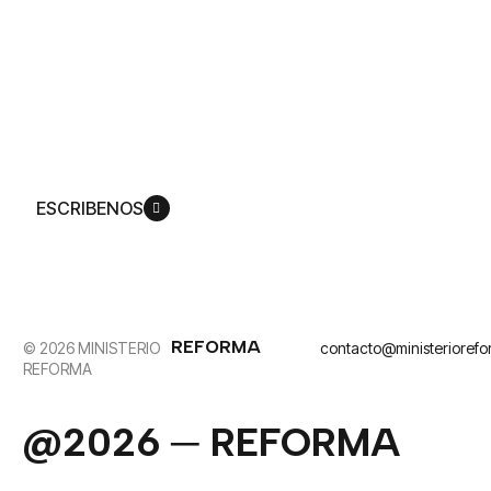
contenido
Producimos una amplia gama de experiencias
mediáticas que lo invitan a ver cómo Dios
replantea su vida de acuerdo con su plan,
para que pueda llegar a ser más como su Hijo,
Jesucristo.
ESCRIBENOS
REFORMA
© 2026 MINISTERIO
contacto@ministerioref
REFORMA
@2026 ─ REFORMA