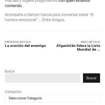
más allá y sugiere preguntarnos
con quién estamos
comiendo
.
Acompaña a Gerson García para conversar sobre “El
hambre emocional” … Entre Amigos.
PREVIOUS ARTICLE
NEXT ARTICLE
La oración del enemigo
Afganistán lidera la Lista
Mundial de la
Persecución a cristianos
en el mundo
Buscar
Buscar
Categorías