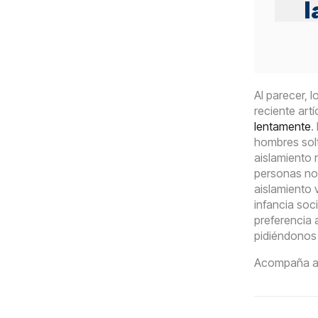
l
Al parecer, 
reciente artí
lentamente
.
hombres solt
aislamiento 
personas no 
aislamiento 
infancia soc
preferencia 
pidiéndonos
Acompaña a G