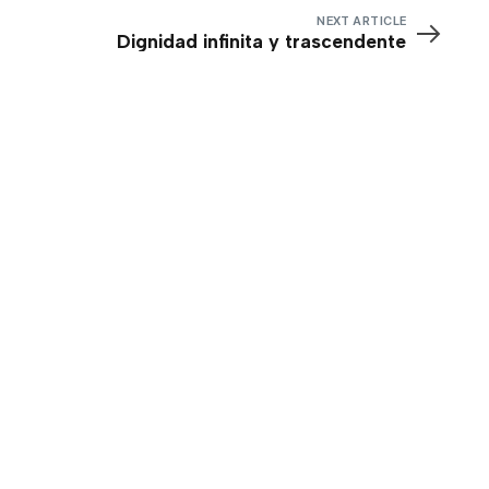
NEXT ARTICLE
Dignidad infinita y trascendente
Accede a todo
nuestro
contenido
Producimos una amplia gama de
experiencias mediáticas que lo invitan a