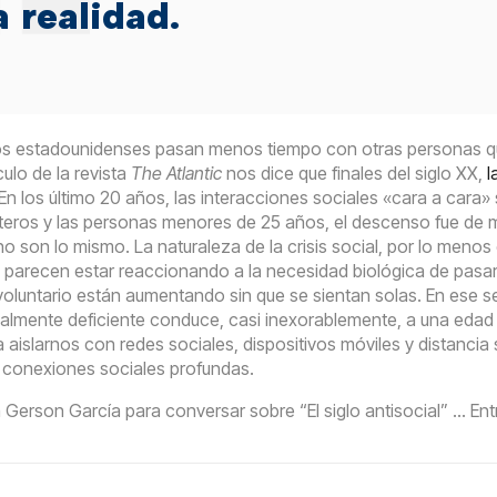
a realidad.
los estadounidenses pasan menos tiempo con otras personas que
culo de la revista
The Atlantic
nos dice que finales del siglo XX,
l
 En los último 20 años, las interacciones sociales «cara a cara
eros y las personas menores de 25 años, el descenso fue de más
no son lo mismo. La naturaleza de la crisis social, por lo menos
parecen estar reaccionando a la necesidad biológica de pasar
voluntario están aumentando sin que se sientan solas. En ese s
ialmente deficiente conduce, casi inexorablemente, a una edad 
a aislarnos con redes sociales, dispositivos móviles y distancia 
 conexiones sociales profundas.
erson García para conversar sobre “El siglo antisocial” … Ent