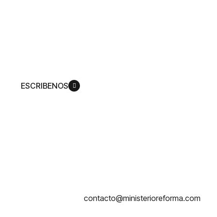
ver cómo Dios replantea su vida de
acuerdo con su plan, para que pueda
llegar a ser más como su Hijo,
Jesucristo.
ESCRIBENOS
contacto@ministerioreforma.com