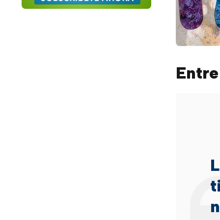
Entre
L
t
n