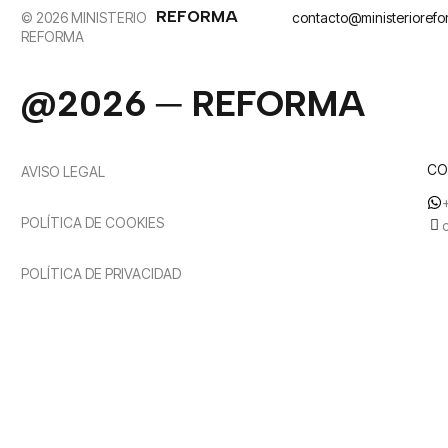
REFORMA
© 2026 MINISTERIO
contacto@ministerioref
REFORMA
@2026 ─ REFORMA
CO
AVISO LEGAL
POLÍTICA DE COOKIES
POLÍTICA DE PRIVACIDAD