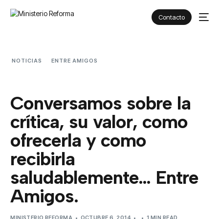
Contacto
NOTICIAS
ENTRE AMIGOS
CONVERSAMOS SOBRE LA
CRÍTICA, SU VALOR, COMO OFRECERLA Y COMO RECIBIRLA
SALUDABLEMENTE… ENTRE AMIGOS.
Conversamos sobre la
crítica, su valor, como
ofrecerla y como
recibirla
saludablemente… Entre
Amigos.
MINISTERIO REFORMA
OCTUBRE 6, 2014
1 MIN READ