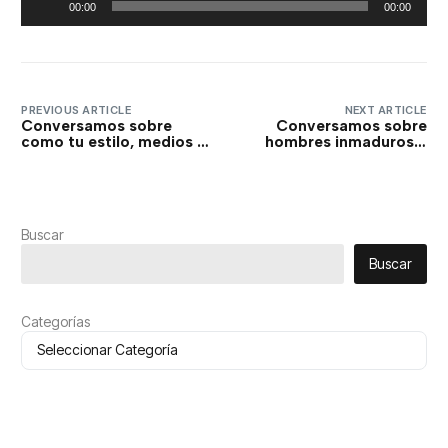
00:00
00:00
de
audio
PREVIOUS ARTICLE
NEXT ARTICLE
Conversamos sobre
Conversamos sobre
como tu estilo, medios y
hombres inmaduros y
preferencias de
como es vista la
entretenimiento podría
inmadurez en la
mostrar como ere
sociedad
realmente… Entre
contemporánea… Entre
Amigos.
Amigos.
Buscar
Buscar
Categorías