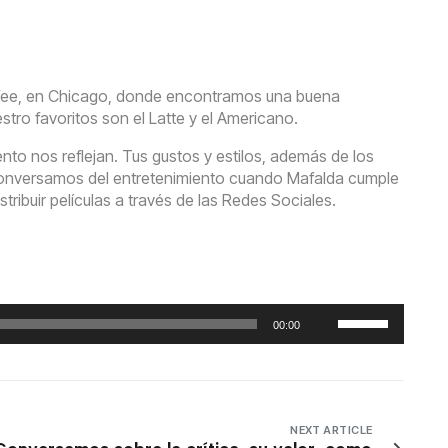
offee, en Chicago, donde encontramos una buena
tro favoritos son el Latte y el Americano.​
to nos reflejan. Tus gustos y estilos, además de los
. Conversamos del entretenimiento cuando Mafalda cumple
ribuir películas a través de las Redes Sociales.
Utiliza
00:00
las
teclas
de
flecha
arriba/abajo
NEXT ARTICLE
para