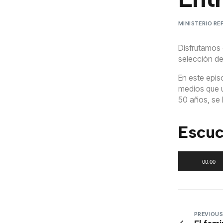
MINISTERIO R
Disfrutamos 
selección de
En este epis
medios que u
50 años, se 
Escuc
Reproductor
00:00
de
audio
PREVIOUS