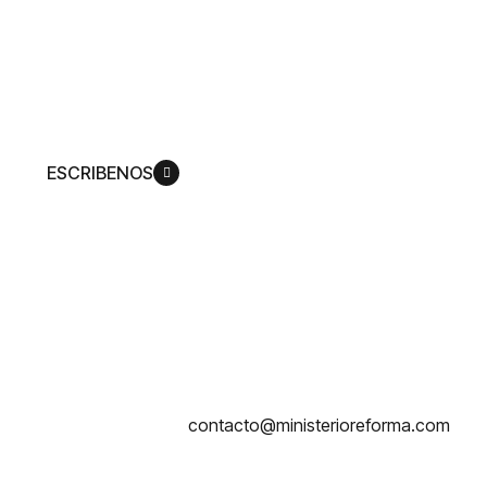
acuerdo con su plan, para que pueda
llegar a ser más como su Hijo,
Jesucristo.
ESCRIBENOS
contacto@ministerioreforma.com