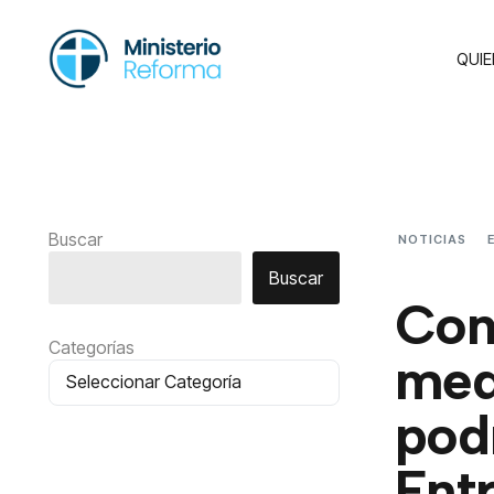
QUI
Buscar
NOTICIAS
REALMENTE… 
Buscar
Con
Categorías
med
pod
Ent