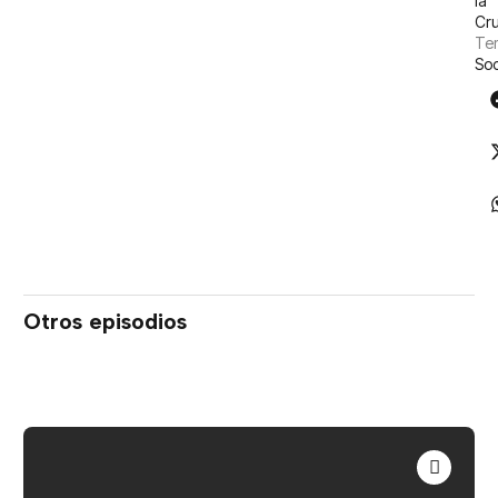
la
Cr
Tem
So
Otros episodios