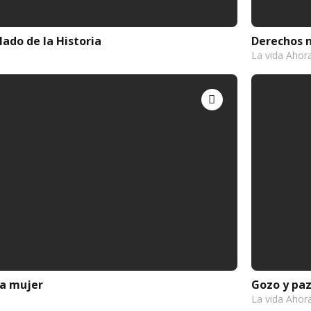
lado de la Historia
Derechos n
La vida Ahor
la mujer
Gozo y paz
La vida Ahor