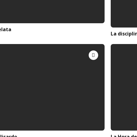
elata
La discipl
lisardo
La Hora de