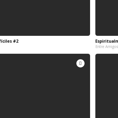
íciles #2
Espiritual
Entre Amigo