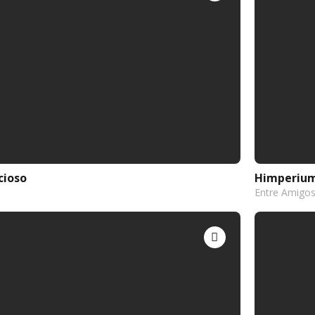
cioso
Himperium
Entre Amigo