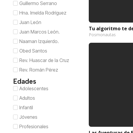
Guillermo Serrano
Hna. Imelda Rodríguez
Juan León
Tu algoritmo te d
Juan Marcos León.
Posmonautas
Naaman Izquierdo.
Obed Santos
Rev. Huascar de la Cruz
Rev. Román Pérez
Edades
Adolescentes
Adultos
Infantil
Jóvenes
Profesionales
Las Aventuras de E