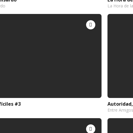
rdo
La Hora de l
íciles #3
Autoridad,
Entre Amigo