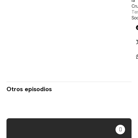
la
Cr
Tem
So
Otros episodios