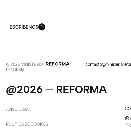
para que pueda llegar a ser más como su Hijo,
Jesucristo.
ESCRIBENOS
REFORMA
© 2026 MINISTERIO
contacto@ministerioref
REFORMA
@2026 ─ REFORMA
CO
AVISO LEGAL
POLÍTICA DE COOKIES