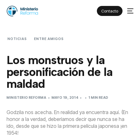
Contacto
NOTICIAS
ENTRE AMIGOS
LOS MONSTRUOS Y LA
PERSONIFICACIÓN DE LA MALDAD
Los monstruos y la
personificación de la
maldad
MINISTERIO REFORMA
MAYO 19, 2014
1 MIN READ
Godzila nos acecha. En realidad ya encuentra aquí. (En
honor a la verdad, deberíamos decir que nunca se ha
ido, desde que se hizo la primera película japonesa ¡en
1954!