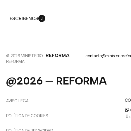
Jesucristo.
ESCRIBENOS
REFORMA
© 2026 MINISTERIO
contacto@ministerioref
REFORMA
@2026 ─ REFORMA
CO
AVISO LEGAL
POLÍTICA DE COOKIES
POLÍTICA DE PRIVACIDAD