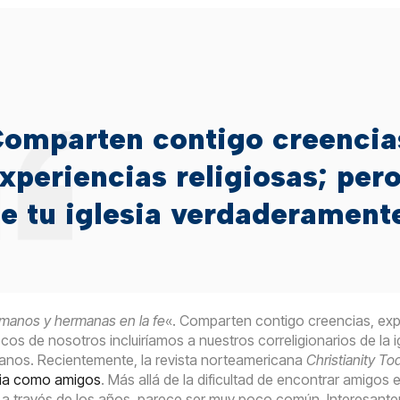
omparten contigo creencias
xperiencias religiosas; per
e tu iglesia verdaderament
manos y hermanas en la fe
«. Comparten contigo creencias, expe
os de nosotros incluiríamos a nuestros correligionarios de la ig
anos. Recientemente, la revista norteamericana
Christianity To
esia como amigos
. Más allá de la dificultad de encontrar amigo
 a través de los años, parece ser muy poco común. Interesant