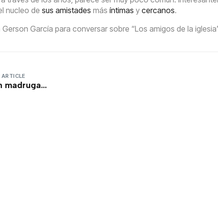
el nucleo de
sus amistades
más
íntimas
y
cercanos
.
erson García para conversar sobre “Los amigos de la iglesia
 ARTICLE
n madruga…