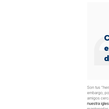
C
e
d
Son tus “
her
embargo, poc
amigos cerc
nuestra igl
mantenerlas