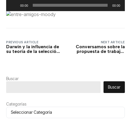
Reproductor
00:00
00:00
de
audio
PREVIOUS ARTICLE
NEXT ARTICLE
Darwin y la influencia de
Conversamos sobre la
su teoría de la selección
propuesta de trabajar
natural en otras áreas
80 horas semanales para
del pensamiento
ganar más… Entre
humano
Amigos
Buscar
Buscar
Categorías