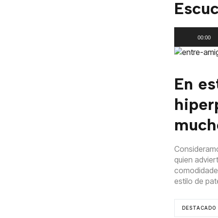
Escuc
Reproductor
00:00
de
audio
En es
hiper
much
Consideramos
quien adviert
comodidades 
estilo de pa
DESTACADO