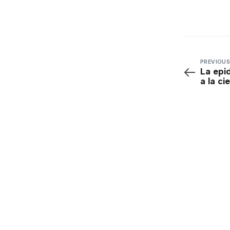
PREVIOUS
La epi
a la ci