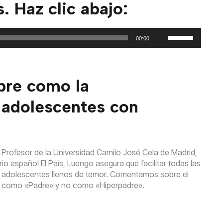
 Haz clic abajo:
Utiliza
00:00
las
teclas
de
flecha
bre como la
arriba/abajo
para
 adolescentes con
aumentar
o
disminuir
el
Profesor de la Universidad Camilo José Cela de Madrid,
volumen.
rio español El País, Luengo asegura que facilitar todas las
o adolescentes llenos de temor. Comentamos sobre el
enta como «Padre» y no como «Hiperpadre».