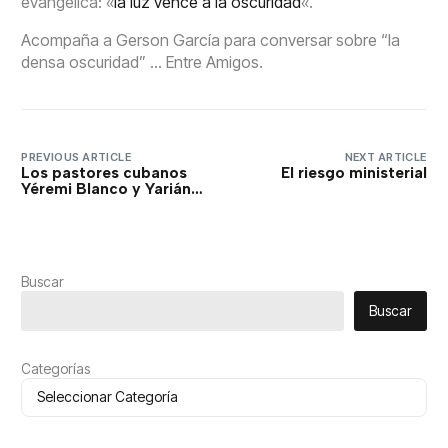
evangélica: «
la luz vence a la oscuridad
«.
Acompaña a Gerson García para conversar sobre “la
densa oscuridad” … Entre Amigos.
PREVIOUS ARTICLE
NEXT ARTICLE
Los pastores cubanos
El riesgo ministerial
Yéremi Blanco y Yarián
Sierra salen de la cárcel
Buscar
Buscar
Categorías