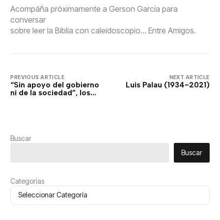
Acompáña próximamente a Gerson García para
conversar
sobre leer la Biblia con caleidoscopio… Entre Amigos.
PREVIOUS ARTICLE
NEXT ARTICLE
“Sin apoyo del gobierno
Luis Palau (1934-2021)
ni de la sociedad”, los
cristianos somalíes
dicen que la pandemia
les ha afectado más
Buscar
Buscar
Categorías