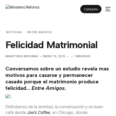
Contacto
NOTICIAS
ENTRE AMIGOS
FELICIDAD MATRIMONIAL
Felicidad Matrimonial
MINISTERIO REFORMA
ENERO 15, 2015
1 MIN READ
Conversamos sobre un estudio revela mas
motivos para casarse y permanecer
casado porque el matrimonio produce
felicidad…
Entre Amigos
.
Disfrutamos de la amistad, la conversación y un buen
café desde
Joe’s Coffee
, en Chicago, donde