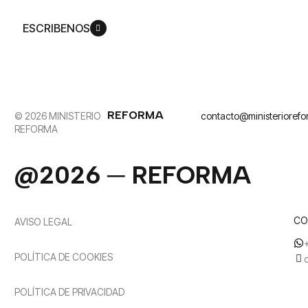
ESCRIBENOS
REFORMA
© 2026 MINISTERIO
contacto@ministerioref
REFORMA
@2026 ─ REFORMA
CO
AVISO LEGAL
POLÍTICA DE COOKIES
POLÍTICA DE PRIVACIDAD