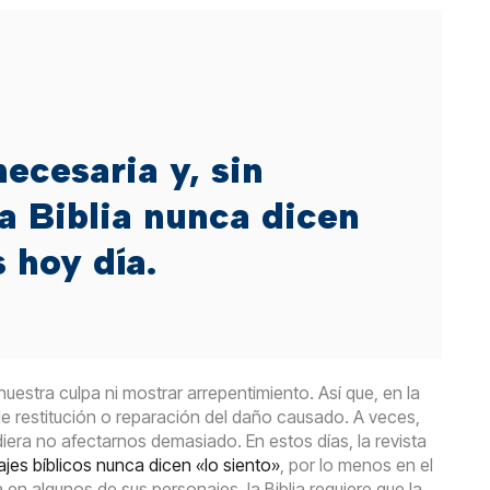
ecesaria y, sin
a Biblia nunca dicen
 hoy día.
stra culpa ni mostrar arrepentimiento. Así que, en la
 de restitución o reparación del daño causado. A veces,
era no afectarnos demasiado. En estos días, la revista
jes bíblicos nunca dicen «lo siento»
, por lo menos en el
n algunos de sus personajes, la Biblia requiere que la