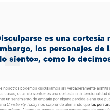
isculparse es una cortesía n
mbargo, los personajes de l
lo siento», como lo decimos
e nosotros podemos disculparnos sin verdaderamente admitir nue
os casos, decir «lo siento» es una cortesía sin intencionalidad
te un sentimiento de empatía por alguna pérdida ajena que pudi
cana
Christianity Today
nos sorprende afirmando que
los persona
emporáneo. Al parecer, aunque existen expresiones de empatía e