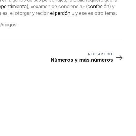
epentimiento
), «examen de conciencia» (
confesión
) y
a es, el otorgar y recibir
el perdón
… y ese es otro tema.
 Amigos.
NEXT ARTICLE
Números y más números
Accede a todo