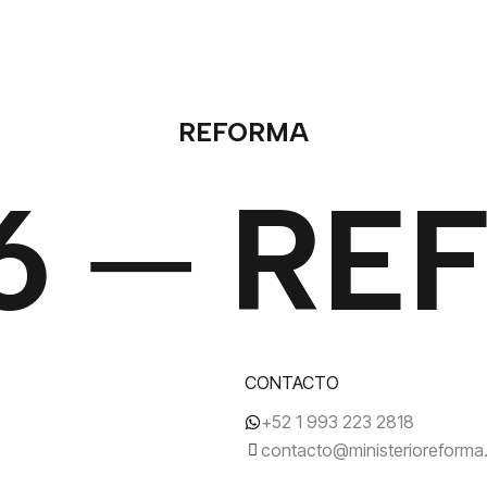
REFORMA
6 ─ RE
CONTACTO
+52 1 993 223 2818
contacto@ministerioreform