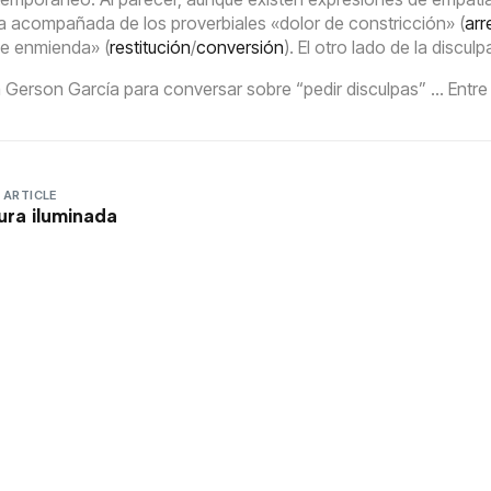
a acompañada de los proverbiales «dolor de constricción» (
arr
de enmienda» (
restitución
/
conversión
). El otro lado de la disculp
Gerson García para conversar sobre “pedir disculpas” … Entre
 ARTICLE
ura iluminada