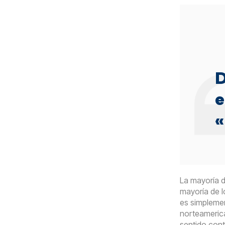
D
e
«
La mayoría d
mayoría de l
es simplemen
norteameri
sentido cont