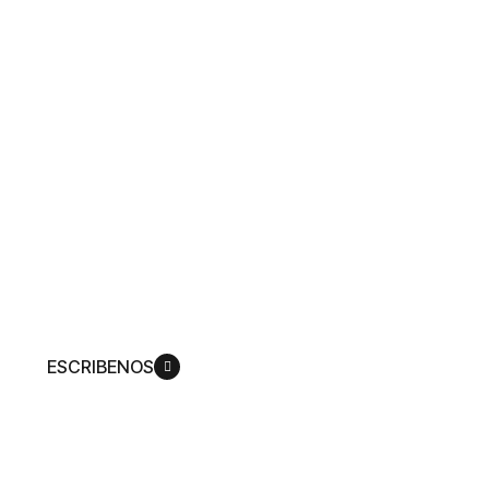
nuestro
contenido
Producimos una amplia gama de
experiencias mediáticas que lo invitan a
ver cómo Dios replantea su vida de
acuerdo con su plan, para que pueda
llegar a ser más como su Hijo,
Jesucristo.
ESCRIBENOS