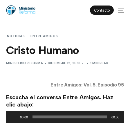
Contacto
NOTICIAS
ENTRE AMIGOS
CRISTO HUMANO
Cristo Humano
MINISTERIO REFORMA
DICIEMBRE 12, 2018
1 MIN READ
Entre Amigos: Vol. 5, Episodio 95
Escucha el conversa Entre Amigos. Haz
clic abajo:
Reproductor
00:00
00:00
de
audio