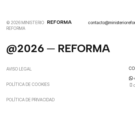
REFORMA
© 2026 MINISTERIO
contacto@ministerioref
REFORMA
@2026 ─ REFORMA
CO
AVISO LEGAL
POLÍTICA DE COOKIES
POLÍTICA DE PRIVACIDAD