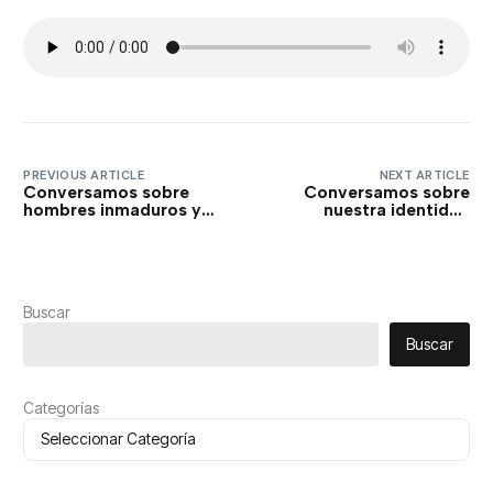
PREVIOUS ARTICLE
NEXT ARTICLE
Conversamos sobre
Conversamos sobre
hombres inmaduros y
nuestra identidad
como es vista la
nacional y la realidad de
inmadurez en la
una identidad nacional
sociedad
muy dinámica… Entre
contemporánea… Entre
Amigos.
Amigos.
Buscar
Buscar
Categorías