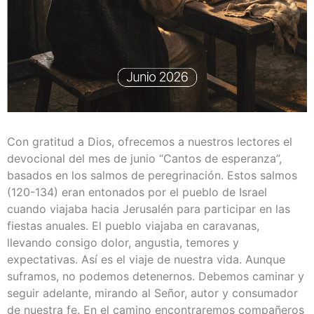
Con gratitud a Dios, ofrecemos a nuestros lectores el
devocional del mes de junio “Cantos de esperanza”,
basados en los salmos de peregrinación. Estos salmos
(120-134) eran entonados por el pueblo de Israel
cuando viajaba hacia Jerusalén para participar en las
fiestas anuales. El pueblo viajaba en caravanas,
llevando consigo dolor, angustia, temores y
expectativas. Así es el viaje de nuestra vida. Aunque
suframos, no podemos detenernos. Debemos caminar y
seguir adelante, mirando al Señor, autor y consumador
de nuestra fe. En el camino encontraremos compañeros