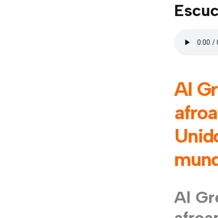
Escuc
Al Gr
afro
Unido
mundo
Al Gr
afroa