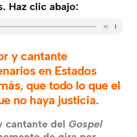
 Haz clic abajo:
or y cantante
enarios en Estados
más, que todo lo que el
e no haya justicia.
y cantante del
Gospel
momento de gira por