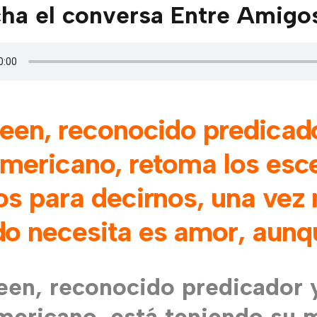
ha el conversa Entre Amigos.
een, reconocido predicad
americano, retoma los esc
s para decirnos, una vez 
 necesita es amor, aunqu
een, reconocido predicador 
mericano, está teniendo su 