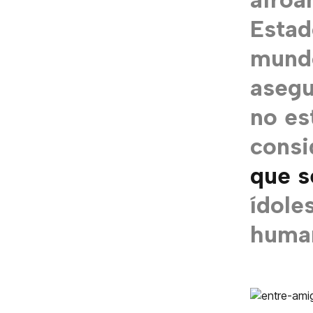
Estad
mundo
asegu
no es
cons
que s
ídole
human