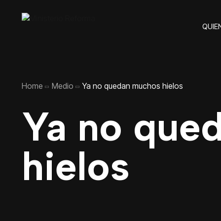
QUIE
Home
Medio
Ya no quedan muchos hielos
Ya no que
hielos