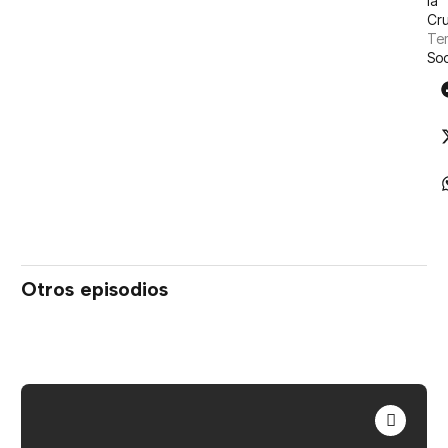
la
Cr
Tem
So
Otros episodios