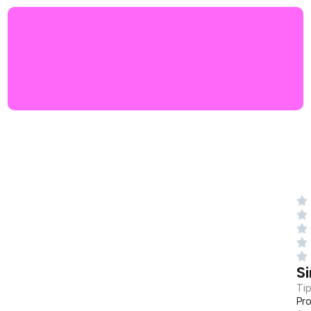
S
Tip
Pr