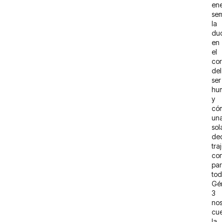
en
se
la
du
en
el
co
del
ser
hu
y
có
un
sol
dec
tra
co
pa
tod
Gé
3
no
cu
la