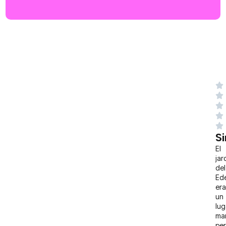
S
El
jar
del
Ed
er
un
lug
mar
pe