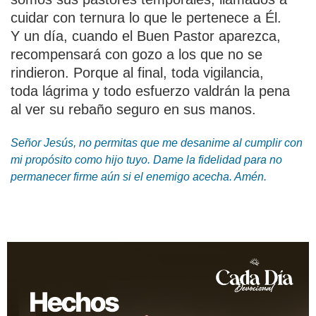
cuidar con ternura lo que le pertenece a Él.
Y un día, cuando el Buen Pastor aparezca,
recompensará con gozo a los que no se
rindieron. Porque al final, toda vigilancia,
toda lágrima y todo esfuerzo valdrán la pena
al ver su rebaño seguro en sus manos.
Señor Jesús, no permitas que me desanime al cumplir con
mi propósito como hijo tuyo. Dame la fidelidad para no
permanecer firme aún si el enemigo acecha. Amén.