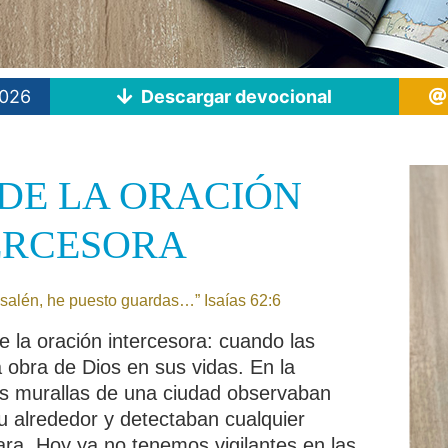
2026
Descargar devocional
 DE LA ORACIÓN
ERCESORA
usalén, he puesto guardas…” Isaías 62:6
 la oración intercesora: cuando las
a obra de Dios en sus vidas. En la
las murallas de una ciudad observaban
u alrededor y detectaban cualquier
ra. Hoy ya no tenemos vigilantes en las