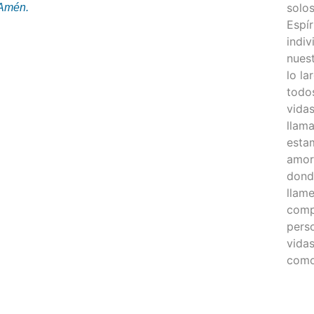
solos
 Amén.
Espír
indiv
nuest
lo l
todo
vida
llama
estam
amor 
dond
llam
compa
pers
vidas
como