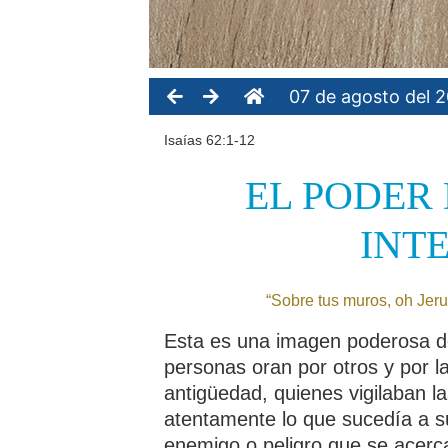
07 de agosto del 
Isaías 62:1-12
EL PODER
INT
“Sobre tus muros, oh Jer
Esta es una imagen poderosa de
personas oran por otros y por l
antigüedad, quienes vigilaban 
atentamente lo que sucedía a s
enemigo o peligro que se acerca