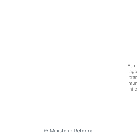
Es d
age
tra
mun
hij
© Ministerio Reforma