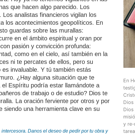
nas que hacen algo parecido. Los
Los analistas financieros vigilan los
a los acontecimientos geopolíticos. En
sto guardas sobre las murallas:
urre en el ámbito espiritual y oran por
con pasión y convicción profunda:
ntad, como en el cielo, así también en la
ces ni te percates de ellos, pero su
o es invaluable. Y tú también estás
 muro. ¿Hay alguna situación que te
En He
l Espíritu podría estar llamándote a
testi
pañeros de trabajo o de estudio? Dios te
Cris
uralla. La oración ferviente por otros y por
Dios 
gue siendo una herramienta clave en su
Dios
misió
y re-
tarea
n intercesora. Danos el deseo de pedir por tu obra y