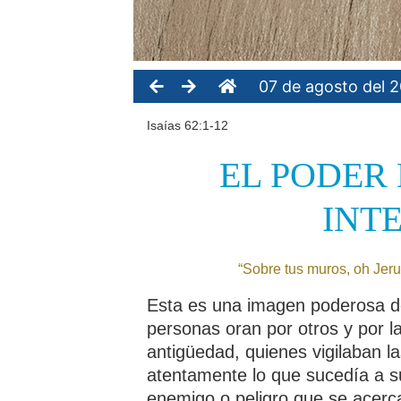
07 de agosto del 
Isaías 62:1-12
EL PODER
INT
“Sobre tus muros, oh Jer
Esta es una imagen poderosa de
personas oran por otros y por l
antigüedad, quienes vigilaban 
atentamente lo que sucedía a s
enemigo o peligro que se acerca