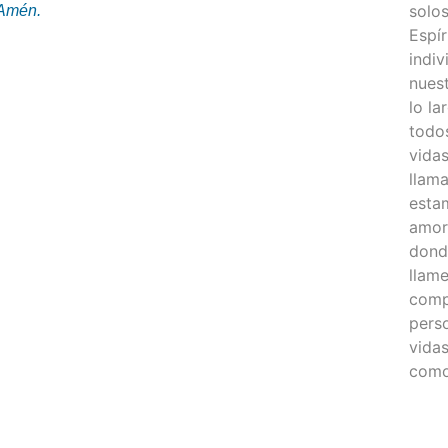
solos
 Amén.
Espír
indiv
nuest
lo l
todo
vida
llama
estam
amor 
dond
llam
compa
pers
vidas
como