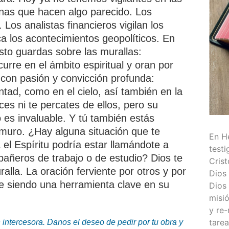
nas que hacen algo parecido. Los
Los analistas financieros vigilan los
a los acontecimientos geopolíticos. En
sto guardas sobre las murallas:
urre en el ámbito espiritual y oran por
con pasión y convicción profunda:
ntad, como en el cielo, así también en la
ces ni te percates de ellos, pero su
o es invaluable. Y tú también estás
 muro. ¿Hay alguna situación que te
En He
l Espíritu podría estar llamándote a
testi
pañeros de trabajo o de estudio? Dios te
Cris
uralla. La oración ferviente por otros y por
Dios 
gue siendo una herramienta clave en su
Dios
misió
y re-
tarea
n intercesora. Danos el deseo de pedir por tu obra y