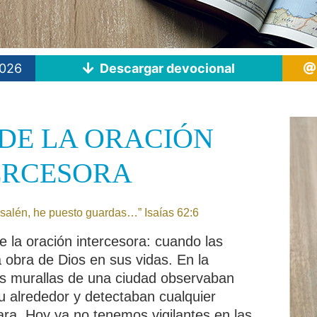
2026
Descargar devocional
 DE LA ORACIÓN
ERCESORA
usalén, he puesto guardas…” Isaías 62:6
 la oración intercesora: cuando las
a obra de Dios en sus vidas. En la
las murallas de una ciudad observaban
u alrededor y detectaban cualquier
ra. Hoy ya no tenemos vigilantes en las