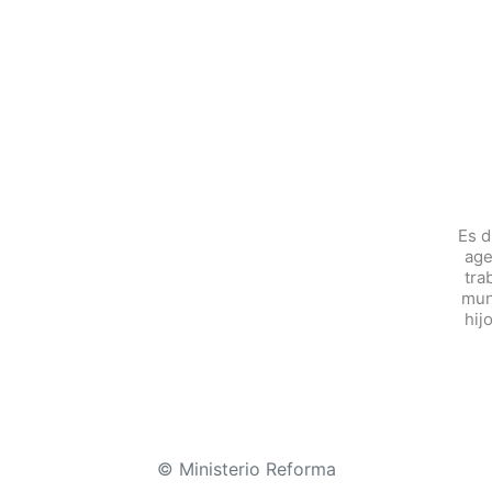
Es d
age
tra
mun
hij
© Ministerio Reforma