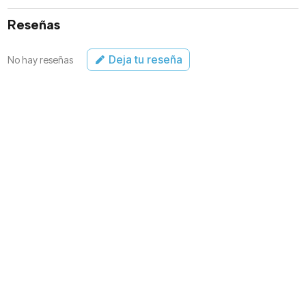
Reseñas
Deja tu reseña
No hay reseñas
SEAMOS EL
CAMBIO
Accede a todo
nuestro
contenido
Producimos una amplia gama de experiencias
mediáticas que lo invitan a ver cómo Dios