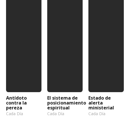
Antídoto
El sistema de
Estado de
contra la
posicionamiento
alerta
pereza
espiritual
ministerial
Cada Día
Cada Día
Cada Día