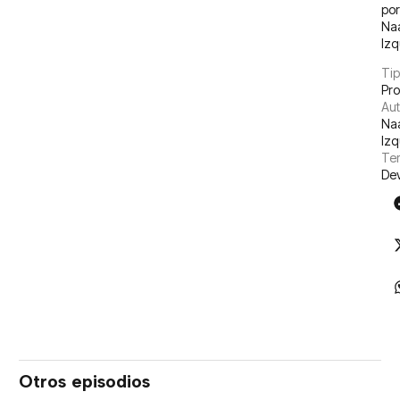
po
Na
Izq
Tip
Pr
Aut
Na
Izq
Tem
De
Otros episodios