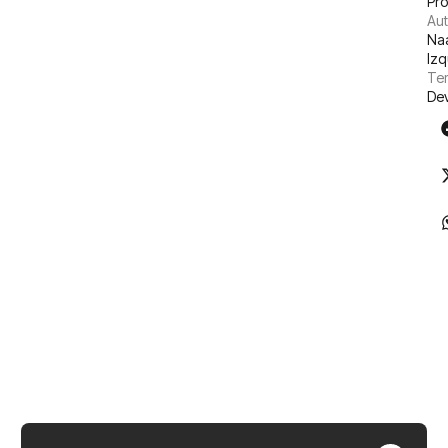
Pr
Aut
Na
Izq
Tem
De