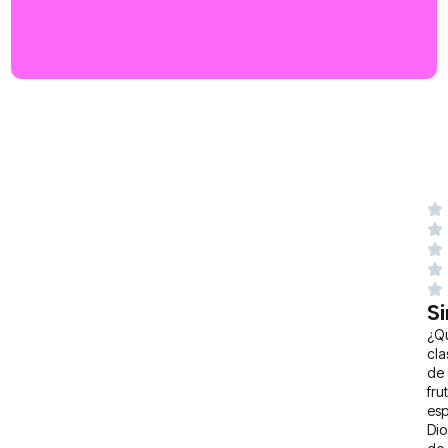
S
¿Q
cla
de
fru
es
Dio