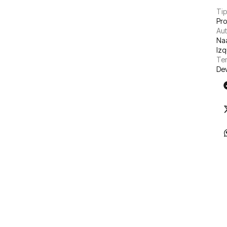
Tip
Pr
Aut
Na
Izq
Tem
De