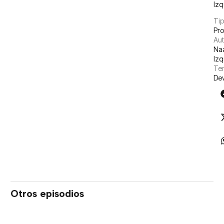
Izq
Tip
Pr
Aut
Na
Izq
Tem
De
Otros episodios