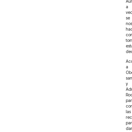
Au
a
ve
se
no
ha
co
to
est
dec
Ac
a
Ob
san
y
Ad
Ro
pa
co
las
re
pa
da