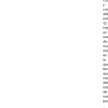
Cu
y
co
de
in
🤔
Ha
un
mo
de
nue
vid
en
la
qu
te
qu
vol
del
ni
de
nue
pad