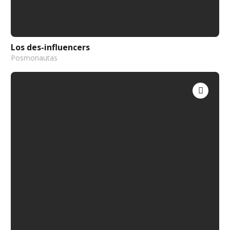
Los des-influencers
Posmonautas