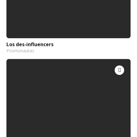
Los des-influencers
Posmonautas