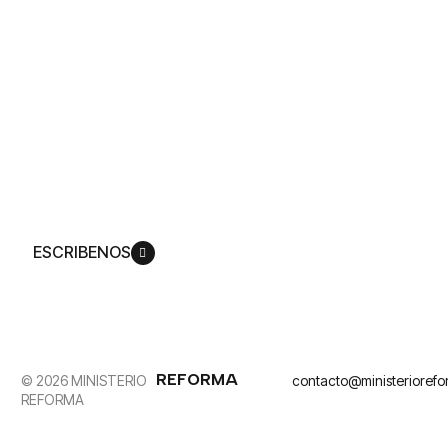
Accede a todo
nuestro
contenido
Producimos una amplia gama de experiencias
mediáticas que lo invitan a ver cómo Dios
replantea su vida de acuerdo con su plan,
para que pueda llegar a ser más como su Hijo,
Jesucristo.
ESCRIBENOS
REFORMA
© 2026 MINISTERIO
contacto@ministerioref
REFORMA