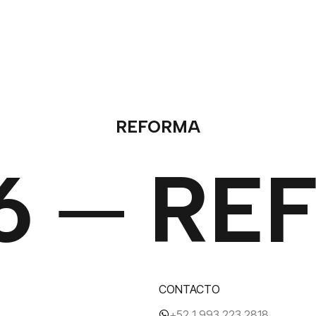
REFORMA
6 ─ RE
CONTACTO
+52 1 993 223 2818