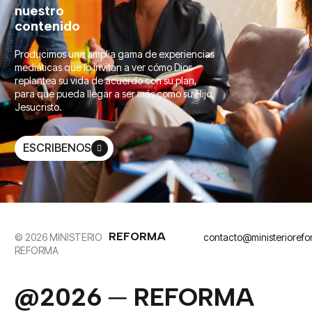
nuestro
contenido
Producimos una amplia gama de experiencias
mediáticas que lo invitan a ver cómo Dios
replantea su vida de acuerdo con su plan,
para que pueda llegar a ser más como su Hijo,
Jesucristo.
ESCRIBENOS
REFORMA
© 2026 MINISTERIO
contacto@ministerioref
REFORMA
@2026 ─ REFORMA