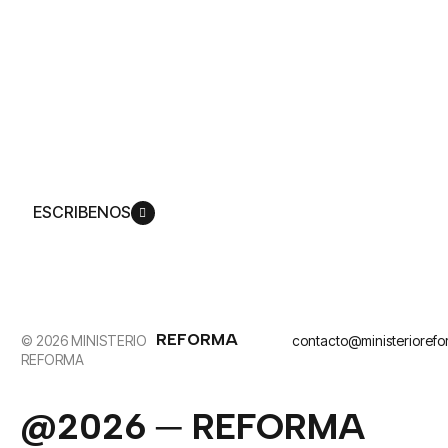
nuestro
contenido
Producimos una amplia gama de experiencias
mediáticas que lo invitan a ver cómo Dios
replantea su vida de acuerdo con su plan,
para que pueda llegar a ser más como su Hijo,
Jesucristo.
ESCRIBENOS
REFORMA
© 2026 MINISTERIO
contacto@ministerioref
REFORMA
@2026 ─ REFORMA