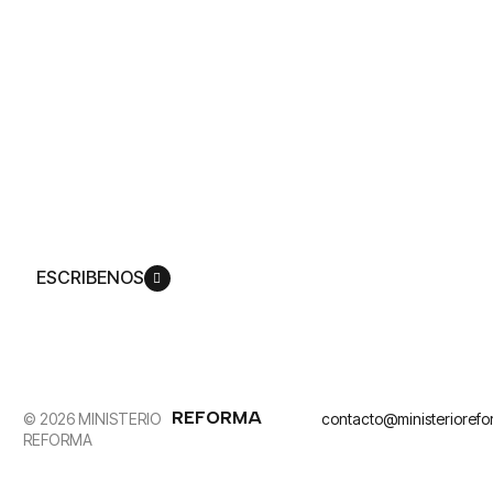
Accede a todo
nuestro
contenido
Producimos una amplia gama de experiencias
mediáticas que lo invitan a ver cómo Dios
replantea su vida de acuerdo con su plan,
para que pueda llegar a ser más como su Hijo,
Jesucristo.
ESCRIBENOS
REFORMA
© 2026 MINISTERIO
contacto@ministerioref
REFORMA