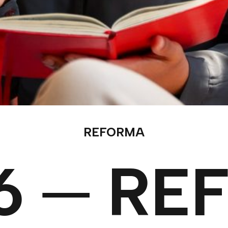
REFORMA
6 ─ RE