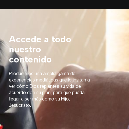
Accede a todo
nuestro
contenido
Producimos una amplia gama de
experiencias mediáticas que lo invitan a
ver cómo Dios replantea su vida de
acuerdo con su plan, para que pueda
llegar a ser más como su Hijo,
Jesucristo.