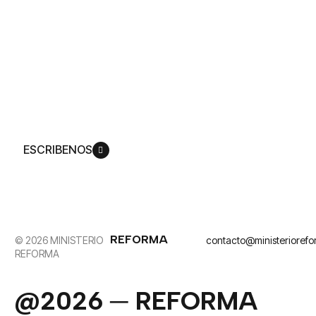
nuestro
contenido
Producimos una amplia gama de experiencias
mediáticas que lo invitan a ver cómo Dios
replantea su vida de acuerdo con su plan,
para que pueda llegar a ser más como su Hijo,
Jesucristo.
ESCRIBENOS
REFORMA
© 2026 MINISTERIO
contacto@ministerioref
REFORMA
@2026 ─ REFORMA